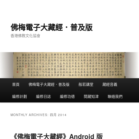
佛梅電子大藏經．普及版
香港佛教文化協會
Main
首頁
佛梅電子大藏經．普及版
般若講堂
藏經音義
Skip
Skip
menu
編修計劃
編修日誌
編修功德
閱藏知津
聯絡我們
to
to
primary
secondary
MONTHLY ARCHIVES:
四月 2014
content
content
《佛梅電子大藏經》Android 版